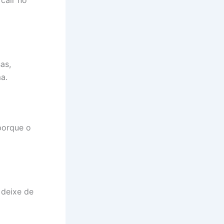
cair no
as,
a.
porque o
 deixe de