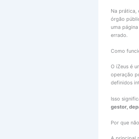
Na prática,
órgão públi
uma página 
errado.
Como funci
O iZeus é u
operação po
definidos i
Isso signif
gestor, de
Por que não
A principal