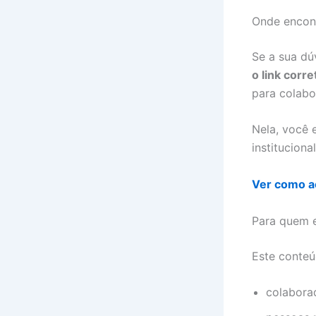
Onde encont
Se a sua dú
o link corr
para colabo
Nela, você 
instituciona
Ver como a
Para quem e
Este conteúd
colabora