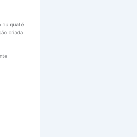
o
ou
qual é
ação criada
nte