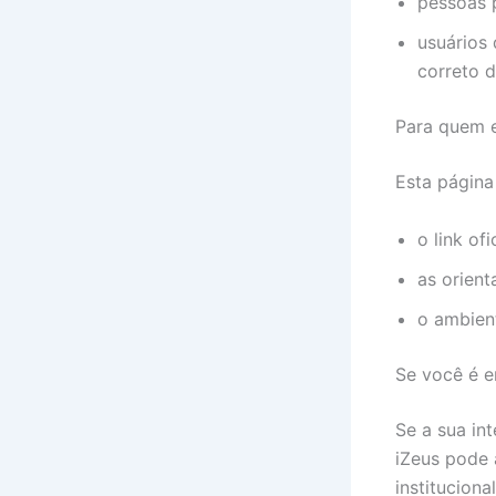
pessoas p
usuários
correto 
Para quem e
Esta página 
o link of
as orien
o ambien
Se você é e
Se a sua in
iZeus pode 
institucional