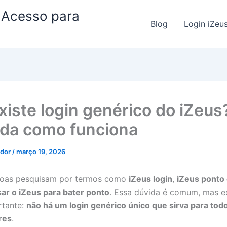
| Acesso para
Blog
Login iZeu
xiste login genérico do iZeus
da como funciona
ador
/
março 19, 2026
soas pesquisam por termos como
iZeus login
,
iZeus ponto 
ar o iZeus para bater ponto
. Essa dúvida é comum, mas e
rtante:
não há um login genérico único que sirva para tod
res
.