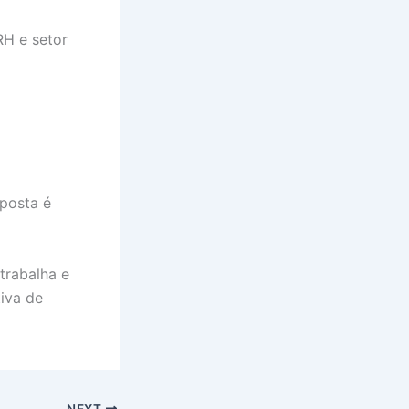
RH e setor
sposta é
trabalha e
tiva de
NEXT