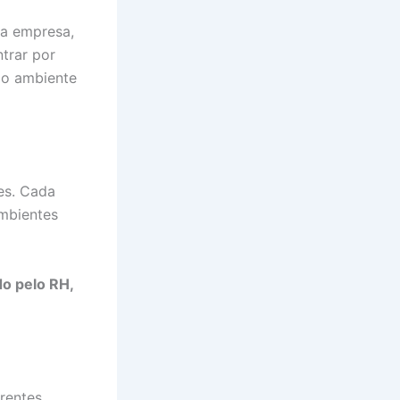
la empresa,
ntrar por
ao ambiente
es. Cada
ambientes
do pelo RH,
erentes