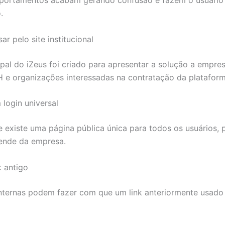
portamentos acabam gerando confusão e fazem o usuário 
.
ar pelo site institucional
ipal do iZeus foi criado para apresentar a solução a empres
H e organizações interessadas na contratação da plataform
 login universal
existe uma página pública única para todos os usuários, 
ende da empresa.
k antigo
ternas podem fazer com que um link anteriormente usado