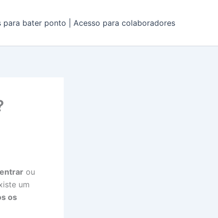
s para bater ponto | Acesso para colaboradores
?
entrar
ou
xiste um
os os