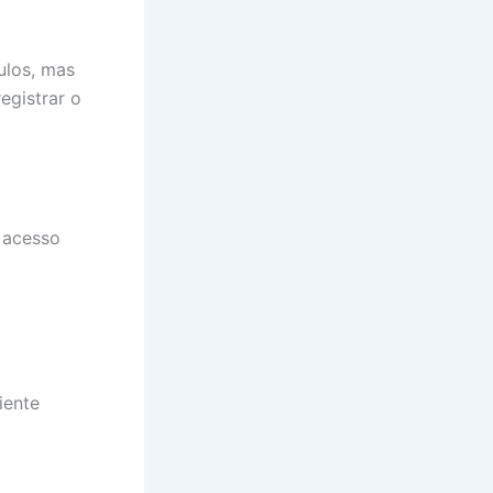
ulos, mas
egistrar o
o acesso
iente