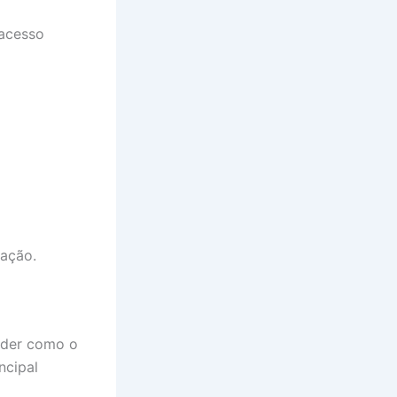
 acesso
ação.
ender como o
ncipal