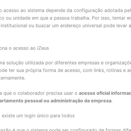
 o acesso ao sistema depende da configuração adotada pe
co ou unidade em que a pessoa trabalha. Por isso, tentar e
institucional ou buscar um endereço universal pode levar 
ona o acesso ao iZeus
ma solução utilizada por diferentes empresas e organizaçõ
de ter sua própria forma de acesso, com links, rotinas e 
nternamente.
ica que o colaborador precisa usar o
acesso oficial informa
partamento pessoal ou administração da empresa
.
 existe um login único para todos
 razão é que o sistema pode ser configurado de formas dif