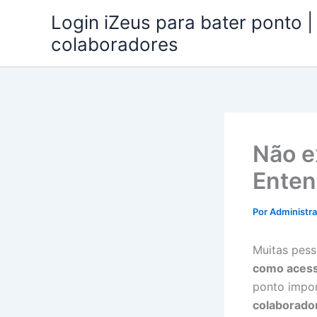
Ir
Login iZeus para bater ponto 
para
colaboradores
o
conteúdo
Não e
Enten
Por
Administr
Muitas pes
como acess
ponto impo
colaborado